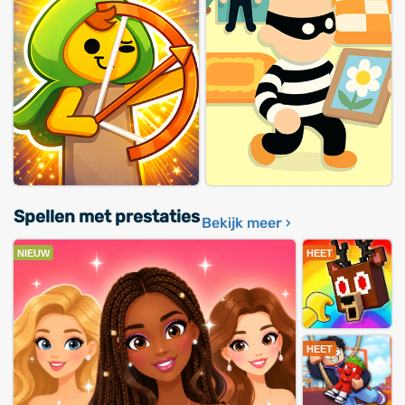
Spellen met prestaties
Bekijk meer ›
NIEUW
HEET
HEET