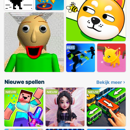
BEST
Nieuwe spellen
Bekijk meer ›
NIEUW
NIEUW
NIEUW