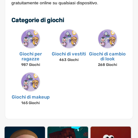
gratuitamente online su qualsiasi dispositivo.
Categorie di giochi
Giochi per
Giochi di vestiti
Giochi di cambio
ragazze
di look
463 Giochi
987 Giochi
268 Giochi
Giochi di makeup
165 Giochi