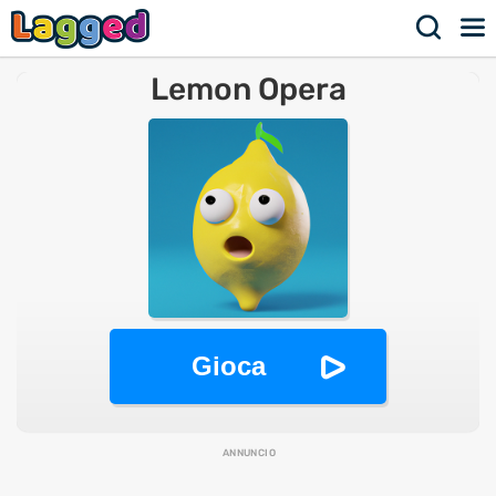
Lemon Opera
Gioca