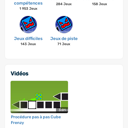
compétences
284 Jeux
158 Jeux
1 953 Jeux
Jeux difficiles
Jeux de piste
143 Jeux
71 Jeux
Vidéos
3:01
Procédure pas à pas Cube
Frenzy