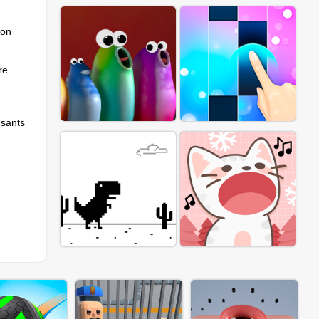
son
re
usants