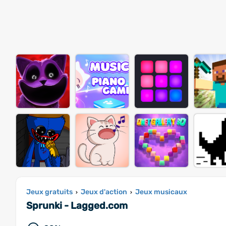
Jeux gratuits
Jeux d'action
Jeux musicaux
›
›
Sprunki - Lagged.com