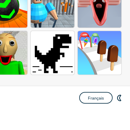
Français