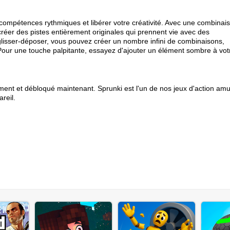
compétences rythmiques et libérer votre créativité. Avec une combinai
éer des pistes entièrement originales qui prennent vie avec des
glisser-déposer, vous pouvez créer un nombre infini de combinaisons,
Pour une touche palpitante, essayez d'ajouter un élément sombre à vot
ment et débloqué maintenant. Sprunki est l'un de nos jeux d'action am
reil.