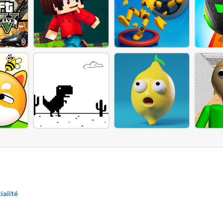
ialité