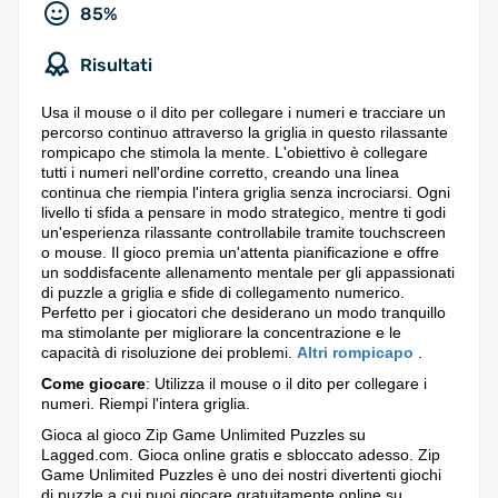
85%
Risultati
Usa il mouse o il dito per collegare i numeri e tracciare un
percorso continuo attraverso la griglia in questo rilassante
rompicapo che stimola la mente. L'obiettivo è collegare
tutti i numeri nell'ordine corretto, creando una linea
continua che riempia l'intera griglia senza incrociarsi. Ogni
livello ti sfida a pensare in modo strategico, mentre ti godi
un'esperienza rilassante controllabile tramite touchscreen
o mouse. Il gioco premia un'attenta pianificazione e offre
un soddisfacente allenamento mentale per gli appassionati
di puzzle a griglia e sfide di collegamento numerico.
Perfetto per i giocatori che desiderano un modo tranquillo
ma stimolante per migliorare la concentrazione e le
capacità di risoluzione dei problemi.
Altri rompicapo
.
Come giocare
: Utilizza il mouse o il dito per collegare i
numeri. Riempi l'intera griglia.
Gioca al gioco Zip Game Unlimited Puzzles su
Lagged.com. Gioca online gratis e sbloccato adesso. Zip
Game Unlimited Puzzles è uno dei nostri divertenti giochi
di puzzle a cui puoi giocare gratuitamente online su