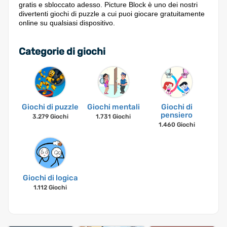
gratis e sbloccato adesso. Picture Block è uno dei nostri
divertenti giochi di puzzle a cui puoi giocare gratuitamente
online su qualsiasi dispositivo.
Categorie di giochi
Giochi di puzzle
Giochi mentali
Giochi di
pensiero
3.279 Giochi
1.731 Giochi
1.460 Giochi
Giochi di logica
1.112 Giochi