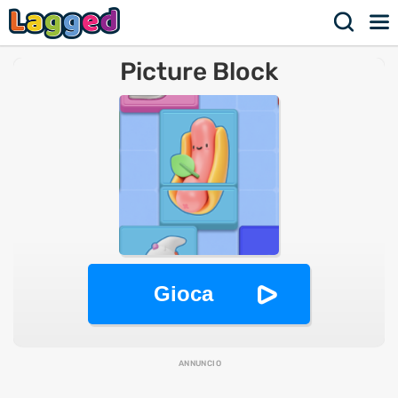
Picture Block
Gioca