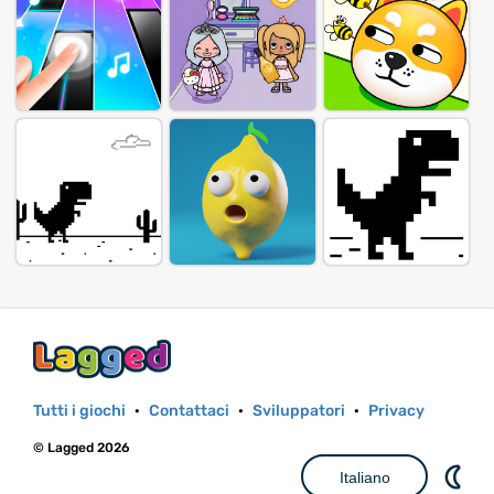
Tutti i giochi
·
Contattaci
·
Sviluppatori
·
Privacy
© Lagged 2026
Italiano