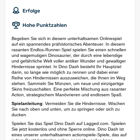
Erfolge
Hohe Punktzahlen
Begeben Sie sich in diesem unterhaltsamen Onlinespiel
auf ein spannendes prähistorisches Abenteuer. In diesem
rasanten Endlos-Runner-Spiel spielen Sie einen schnellen
und wagemutigen Dinosaurier, der durch eine lebendige
und gefährliche Welt voller antiker Wunder und gewaltiger
Hindernisse sprintet. In Dino Dash besteht Ihr Hauptziel
darin, so lange wie möglich zu rennen und dabei einer
Reihe von Hindernissen auszuweichen, die Ihnen im Weg
stehen. Sammeln Sie Münzen, um neue und einzigartige
Skins freizuschalten. Eine perfekte Mischung aus rasanter
Action, strategischem Manövrieren und endlosem Spaß.
Spielanleitung
: Vermeiden Sie die Hindernisse. Wischen
Sie nach oben und unten, um zu springen oder sich zu
ducken.
Spielen Sie das Spiel Dino Dash auf Lagged.com. Spielen
Sie jetzt kostenlos und ohne Sperre online. Dino Dash ist
eines unserer unterhaltsamen actionspiele-Spiele, das auf