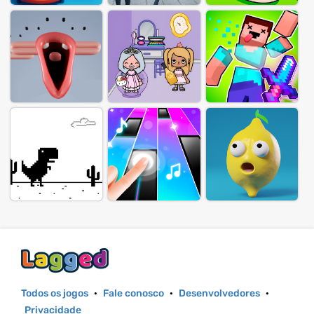
Todos os jogos
·
Fale conosco
·
Desenvolvedores
·
Privacidade